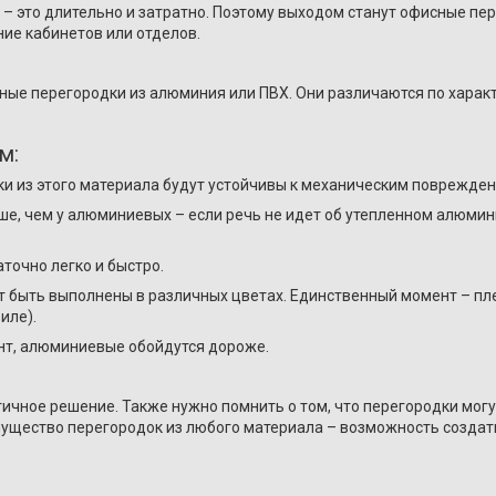
– это длительно и затратно. Поэтому выходом станут офисные пе
ие кабинетов или отделов.
ые перегородки из алюминия или ПВХ. Они различаются по характ
м:
 из этого материала будут устойчивы к механическим повреждени
е, чем у алюминиевых – если речь не идет об утепленном алюми
точно легко и быстро.
т быть выполнены в различных цветах. Единственный момент – пл
иле).
нт, алюминиевые обойдутся дороже.
ктичное решение. Также нужно помнить о том, что перегородки м
имущество перегородок из любого материала – возможность создат