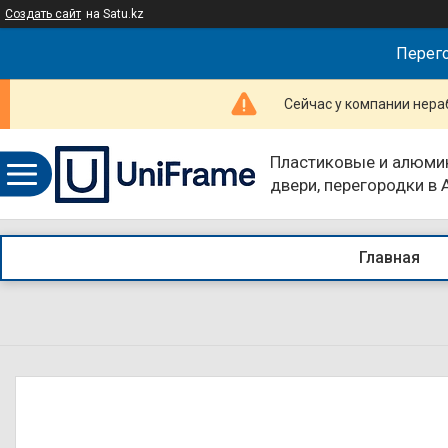
Создать сайт
на Satu.kz
Перего
Сейчас у компании нераб
Пластиковые и алюми
двери, перегородки в
компании UniFrame
Главная