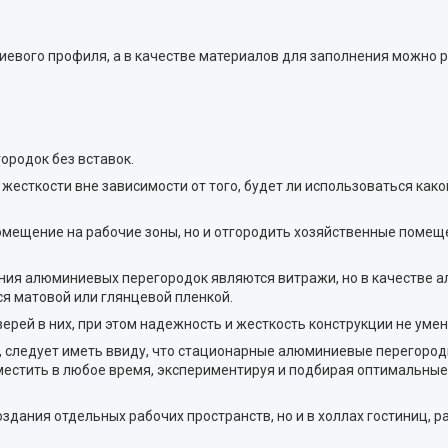
ниевого профиля, а в качестве материалов для заполнения можно
родок без вставок.
жесткости вне зависимости от того, будет ли использоваться как
омещение на рабочие зоны, но и отгородить хозяйственные помещ
ия алюминиевых перегородок являются витражи, но в качестве а
я матовой или глянцевой пленкой.
рей в них, при этом надежность и жесткость конструкции не уме
следует иметь ввиду, что стационарные алюминиевые перегородк
естить в любое время, экспериментируя и подбирая оптимальны
здания отдельных рабочих пространств, но и в холлах гостиниц, р