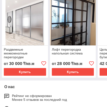
Раздвижные
Лофт перегородка
Цел
межкомнатные
напольная система
пере
перегородки
бути
30 000
28 000
42 
от
₸/кв.м
от
₸/кв.м
Купить
Купить
О нас
Рейтинг не сформирован
Менее 5 отзывов за последний год